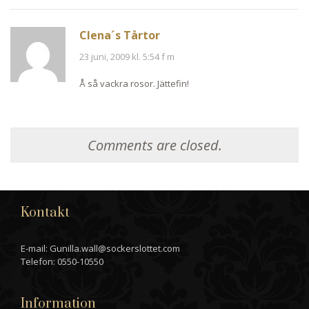
Clena´s Tårtor
23 juni, 2009 kl. 5:54 f m
Å så vackra rosor. Jättefin!
Comments are closed.
Kontakt
E-mail: Gunilla.wall@sockerslottet.com
Telefon: 0550-10550
Information