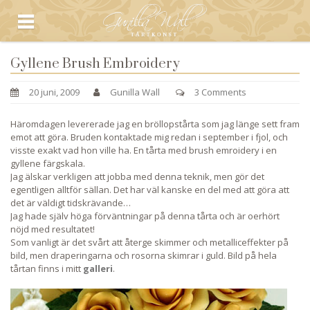
Gyllene Brush Embroidery
20 juni, 2009
Gunilla Wall
3 Comments
Häromdagen levererade jag en bröllopstårta som jag länge sett fram
emot att göra. Bruden kontaktade mig redan i september i fjol, och
visste exakt vad hon ville ha. En tårta med brush emroidery i en
gyllene färgskala.
Jag älskar verkligen att jobba med denna teknik, men gör det
egentligen alltför sällan. Det har väl kanske en del med att göra att
det är väldigt tidskrävande…
Jag hade själv höga förväntningar på denna tårta och är oerhört
nöjd med resultatet!
Som vanligt är det svårt att återge skimmer och metalliceffekter på
bild, men draperingarna och rosorna skimrar i guld. Bild på hela
tårtan finns i mitt
galleri
.