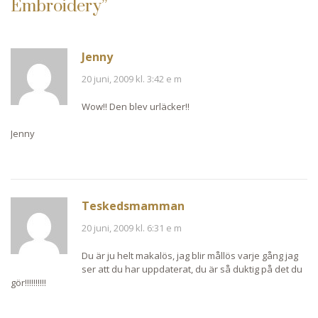
Embroidery
”
Jenny
20 juni, 2009 kl. 3:42 e m
Wow!! Den blev urläcker!!
Jenny
Teskedsmamman
20 juni, 2009 kl. 6:31 e m
Du är ju helt makalös, jag blir mållös varje gång jag
ser att du har uppdaterat, du är så duktig på det du
gör!!!!!!!!!!