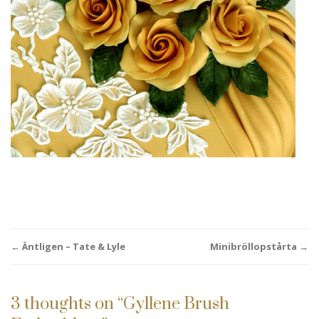
Post
←
Äntligen – Tate & Lyle
Minibröllopstårta
→
navigation
3 thoughts on “
Gyllene Brush