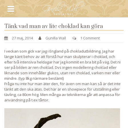
Tänk vad man av lite choklad kan göra
27 maj, 2014
Gunilla Wall
1 Comment
I veckan som gick var jag i England på chokladutbildning. Jag har
länge känt behov av att förstå hur man skulpterar i choklad, och
efter två intensiva heldagar har jag kommit en bra bit på väg. Det ni
ser på bilden är ren choklad. Dvs ingen modellering choklad eller
liknande som innehåller glukos, utan ren choklad, varken mer eller
mindre. (typ 8kg närmare bestämt)
Fråga nu inte hur man äter den, för även om man kan så är det inte
tänkt att den ska ätas. Det här är en showpiece för utställning eller
tävling, ca 80cm hög. Men många av teknikerna går att anpassa för
användning på t.ex tårtor.