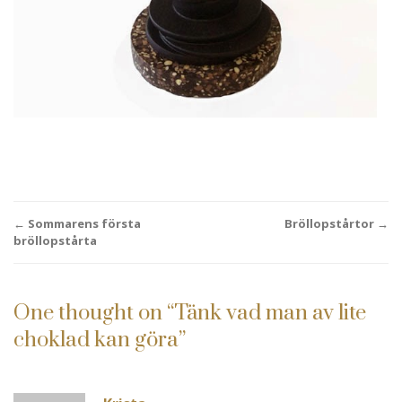
Post
←
Sommarens första
Bröllopstårtor
→
bröllopstårta
navigation
One thought on “
Tänk vad man av lite
choklad kan göra
”