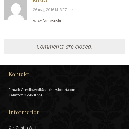
Krista
26 maj, 2016 kl. 8:27 e m
Wow fantastiskt.
Comments are closed.
Kontakt
E-mail: Gunilla.wall@sockerslottet.com
Telefon: 0550-10550
Information
Om Gunilla Wall