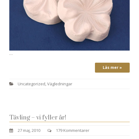
…
Läs mer »
Uncategorized
,
Vägledningar
Tävling – vi fyller år!
27 maj, 2010
179 Kommentarer