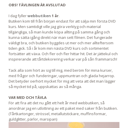
OBS! TÄVLINGEN ÄR AVSLUTAD
I dag fyller
webbutiken
1 år
.
Butiken kom till från början endast för att sälja min första DVD
kurs. Men samtidigt ville jag göra verktyg och material
tillgängliga, så man kunde köpa allting på samma gång och
kunna sätta igång direkt när man sett filmen. Det fungerade
väldigt bra, och butiken byggdes ut mer och mer allteftersom
tiden gick. Så i år kom min nästa DVD kurs och sortimentet
fortsätter att växa. Och fler och fler hittar hit. Det är jättekul och
inspirerande att tårtdekorering verkar var på sån frammarsch!
Tack alla som hört av sig till mig, med beröm för mina kurser,
med frågor och funderingar, uppmuntran och glada hejarrop.
Det betyder oerhört mycket för mig att veta att det man lägger
så mycket tid på, uppskattas av så många.
VAR MED OCH TÄVLA
För att fira att det nu gått ett helt år med webbutiken, så
anordnar jag en utlottning av ett paket med saker från butiken.
(Tårtkartonger, strössel, metallutstickare, muffinsformar,
guldglitter, pärlor, marsipan)