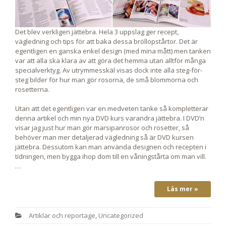
Det blev verkligen jättebra. Hela 3 uppslag ger recept,
vägledning och tips för att baka dessa bröllopstårtor. Det är
egentligen en ganska enkel design (med mina mått) men tanken
var att alla ska klara av att göra det hemma utan alltför många
specialverktyg. Av utrymmesskäl visas dock inte alla steg-för-
steg bilder för hur man gör rosorna, de små blommorna och
rosetterna.
Utan att det egentligen var en medveten tanke så kompletterar
denna artikel och min nya DVD kurs varandra jättebra. I DVD’n
visar jag just hur man gör marsipanrosor och rosetter, så
behöver man mer detaljerad vägledning så är DVD kursen
jättebra. Dessutom kan man använda designen och recepten i
tidningen, men bygga ihop dom till en våningstårta om man vill.
…
Läs mer »
Artiklar och reportage
,
Uncategorized