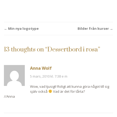
Post
←
Min nya logotype
Bilder från kurser
→
navigation
13 thoughts on “
Dessertbord i rosa
”
Anna Wolf
5 mars, 2010 kl. 7:38 e m
Wow, vad tjusigt! Roligt att kunna göra något till sig
själv också
Vad är det för tårta?
//Anna