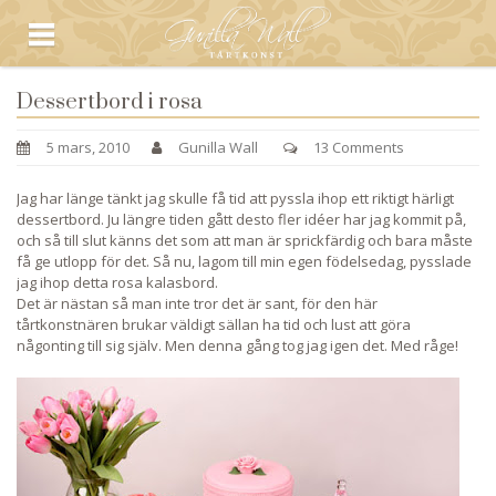
Dessertbord i rosa
5 mars, 2010
Gunilla Wall
13 Comments
Jag har länge tänkt jag skulle få tid att pyssla ihop ett riktigt härligt
dessertbord. Ju längre tiden gått desto fler idéer har jag kommit på,
och så till slut känns det som att man är sprickfärdig och bara måste
få ge utlopp för det. Så nu, lagom till min egen födelsedag, pysslade
jag ihop detta rosa kalasbord.
Det är nästan så man inte tror det är sant, för den här
tårtkonstnären brukar väldigt sällan ha tid och lust att göra
någonting till sig själv. Men denna gång tog jag igen det. Med råge!