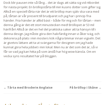
Dock blir pausen inte så lång… det är dags att sätta sig vid ritbordet
för nästa projekt. En bröllopstårta till min kusins dotter som gifter sig.
Alltså en speciell tårta när det är ett bröllop man själv ska vara med
på, tårtan är vår present till brudparet och jag har i princip fria
händer. Fria händer är alltid bäst – både för mig och för tårtan – men
denna gång är det ett stort minustecken med! Bröllopet är 53 mil
härifrån! Alltså är det en hel del praktiska saker att ta hänsyn till i
denna design. Jag måste göra den halvfärdig innan vi åker iväg, och
dekorera på plats i min mosters kök några timmar innan vigseln. Det
är givetvis lättare att ta ut svängarna för designen om jag hade
kunnat göra hela jobbet i min lokal. Men nu är det som det är, så vi
får se vad jag kan hitta på som ändå har hög wow-känsla. Om en
vecka syns resultatet här på bloggen.
Post
←
Tårta med Broderie Anglaise
På bröllop i Skåne
→
navigation