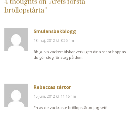
4 thoughts on “
Årets första
bröllopstårta
”
Smulansbakblogg
13 maj, 2012 kl. 8:56 f m
åh gu va vackert.älskar verkligen dina rosor.hoppas
du gör steg för steg på dem.
Rebeccas tårtor
15 juni, 2012 kl. 11:16 f m
En av de vackraste bröllopstårtor jag sett!