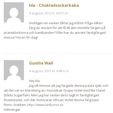
Ida - Chokladsockerkaka
4 augusti, 2012 kl. 8:47 f m
Verkligen en vacker tårta! Jag måste fråga vilken
färg du använt för att få till den mörklila färgen på
prärieklockorna och kantbanden? Eller har du använt färdigfärgad
massa? Ha en fin dag!
Gunilla Wall
4 augusti, 2012 kl. 6:48 e m
Hej Ida,
Jag vill minnas att jag färgade denna pasta själv och
att det var en blandning av i huvudsak Grape Violet med lite Claret
(båda Sugarflair). Men jag har sedan dess tagit in färdigfärgad
flowerpaste, och där motsvarar African Violet denna färg bäst.
Finns i butiken,
http://www.tartkonst.se
Hälsningar