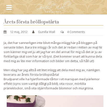
Årets första bröllopstårta
12 maj, 2012
Gunilla Wall
4 Comments
Ja, det har sannerligen inte blivit många inlägg här på bloggen på
senaste tiden. Bara tre inlägg i år och det är redan i mitten av maj! Ni
som känner mig vet ju att jag har en del annat för mig så det är ju av
förklarliga skäl som här är så tyst. (Det kommer snart att kunna dela
med mig av lite mer information och bilder om detta, så håll ut!)
Men idag har jag alltså ett litet inlägg att dela med mig av, nämligen
leverans av årets första bröllopstårta!
Brudparet ville ha hjärtformade tårtor i vit marsipan med pärlemor
effekt (syns som vanligt dåligt på bild), vita rosor, mörklila
prärieklockor, små vita stjärnformade blommor och murgröna.