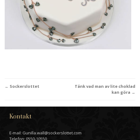
Post
←
Sockerslottet
Tänk vad man av lite choklad
kan göra
→
navigation
Kontakt
E-mail: Gunilla.wall@sockerslottet.com
Telefon: 0550-10550