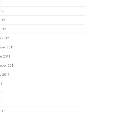
12
012
2012
2012
i 2012
ber 2011
er 2011
mber 2011
i 2011
11
011
011
2011