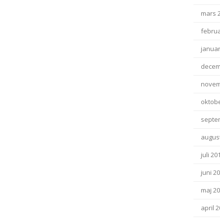
mars 
februa
januar
decem
novem
oktob
septe
august
juli 20
juni 2
maj 2
april 