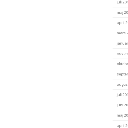
juli 20
maj 2
april 
mars 
januar
novem
oktob
septe
august
juli 20
juni 2
maj 2
april 