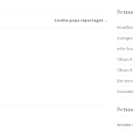
Senas
Cookie-pops reportaget
→
Finaltårt
Sveriges
Inför fin
Tårtan fr
Tårtan fr
Det stora
Souvlaki
Senas
Annette