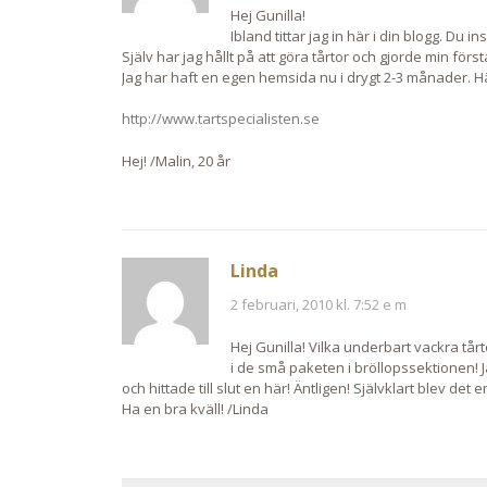
Hej Gunilla!
Ibland tittar jag in här i din blogg. Du in
Själv har jag hållt på att göra tårtor och gjorde min fö
Jag har haft en egen hemsida nu i drygt 2-3 månader. H
http://www.tartspecialisten.se
Hej! /Malin, 20 år
Linda
2 februari, 2010 kl. 7:52 e m
Hej Gunilla! Vilka underbart vackra tårt
i de små paketen i bröllopssektionen! Ja
och hittade till slut en här! Äntligen! Självklart blev det e
Ha en bra kväll! /Linda