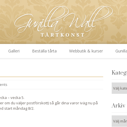
Galleri
Beställa tårta
Webbutik & kurser
Gunill
Kateg
ents
Kategori
cka – vecka 5.
er om du väljer postförskott) så går dina varor iväg nu på
Arkiv
ed start måndag 8/2.
Arkiv