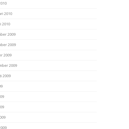
2010
ri 2010
i 2010
ber 2009
ber 2009
er 2009
mber 2009
i 2009
09
009
009
2009
2009