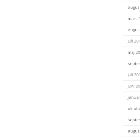
august
mars 
august
juli 20
maj 2
septe
juli 20
juni 2
januar
oktob
septe
august