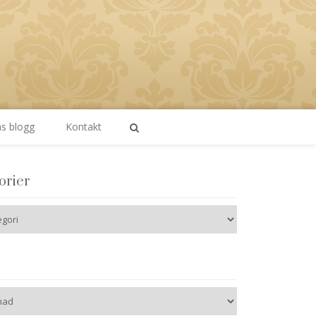
as blogg
Kontakt
orier
er