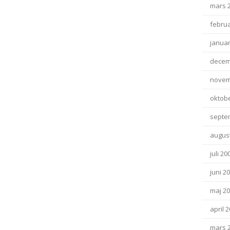
mars 
februa
januar
decem
novem
oktob
septe
august
juli 20
juni 2
maj 2
april 
mars 