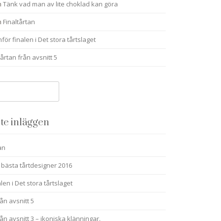
m
Tänk vad man av lite choklad kan göra
m
Finaltårtan
nför finalen i Det stora tårtslaget
årtan från avsnitt 5
te inläggen
an
 bästa tårtdesigner 2016
alen i Det stora tårtslaget
ån avsnitt 5
ån avsnitt 3 – ikoniska klänningar.