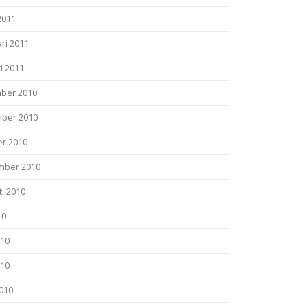
2011
ri 2011
i 2011
ber 2010
ber 2010
er 2010
mber 2010
i 2010
10
010
010
2010