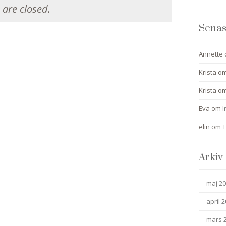
are closed.
Senas
Annette
Krista
o
Krista
o
Eva
om
I
elin
om
T
Arkiv
maj 2
april 
mars 