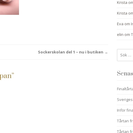
Krista
o
Krista
o
Eva
om
I
elin
om
T
Sök
Sockerskolan del 1 – nu i butiken
→
efter:
Senas
ipan
”
Finaltårt
Sveriges
Inför fin
Tårtan fr
Tårtan fr