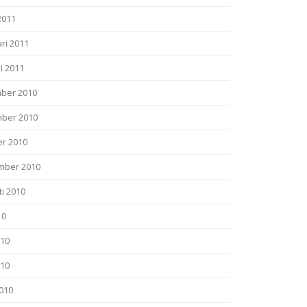
2011
ri 2011
i 2011
ber 2010
ber 2010
er 2010
mber 2010
i 2010
10
010
010
2010