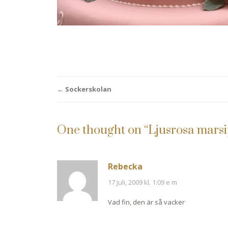
Post
←
Sockerskolan
navigation
One thought on “
Ljusrosa mars
Rebecka
17 juli, 2009 kl. 1:09 e m
Vad fin, den är så vacker