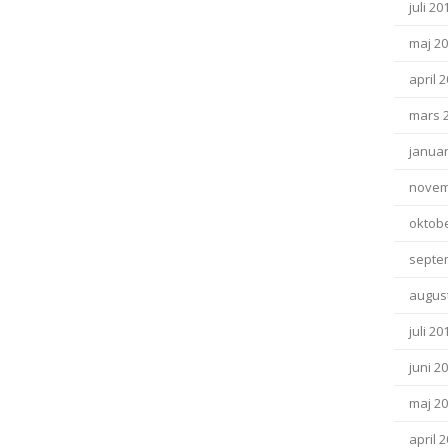
juli 20
maj 2
april 
mars 
januar
novem
oktob
septe
august
juli 20
juni 2
maj 2
april 