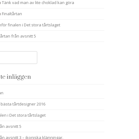
m
Tänk vad man av lite choklad kan göra
m
Finaltårtan
nför finalen i Det stora tårtslaget
årtan från avsnitt 5
te inläggen
an
 bästa tårtdesigner 2016
alen i Det stora tårtslaget
ån avsnitt 5
ån avsnitt 3 – ikoniska klänningar.