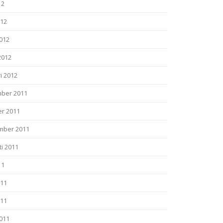
12
012
2012
2012
i 2012
ber 2011
er 2011
mber 2011
i 2011
11
011
011
2011