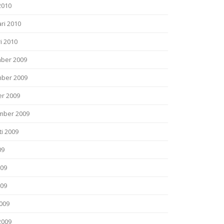
2010
ri 2010
i 2010
ber 2009
ber 2009
er 2009
mber 2009
i 2009
09
009
009
2009
2009