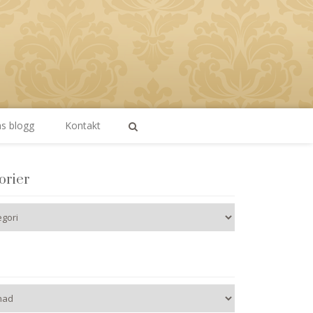
as blogg
Kontakt
orier
er