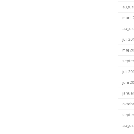
august
mars 
august
juli 20
maj 2
septe
juli 20
juni 2
januar
oktob
septe
august