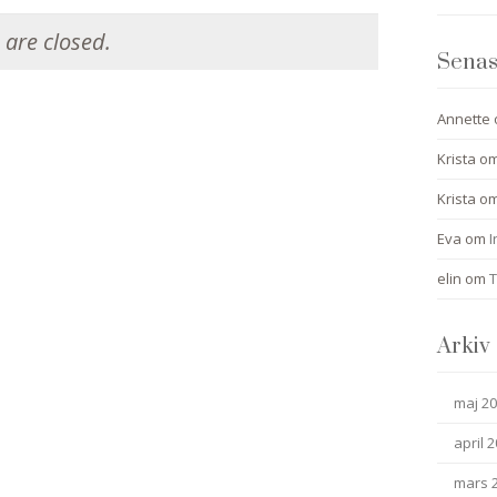
are closed.
Senas
Annette
Krista
o
Krista
o
Eva
om
I
elin
om
T
Arkiv
maj 2
april 
mars 