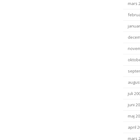
mars 
februa
januar
decem
novem
oktob
septe
august
juli 20
juni 2
maj 2
april 
mars 