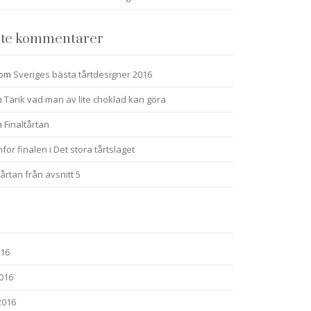
te kommentarer
om
Sveriges bästa tårtdesigner 2016
m
Tänk vad man av lite choklad kan göra
m
Finaltårtan
nför finalen i Det stora tårtslaget
årtan från avsnitt 5
016
2016
2016