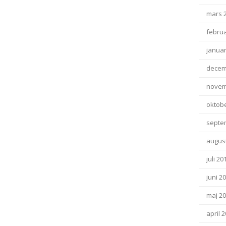
mars 
februa
januar
decem
novem
oktob
septe
august
juli 20
juni 2
maj 2
april 