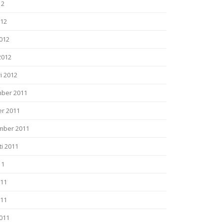
12
012
2012
2012
i 2012
ber 2011
er 2011
mber 2011
i 2011
11
011
011
2011