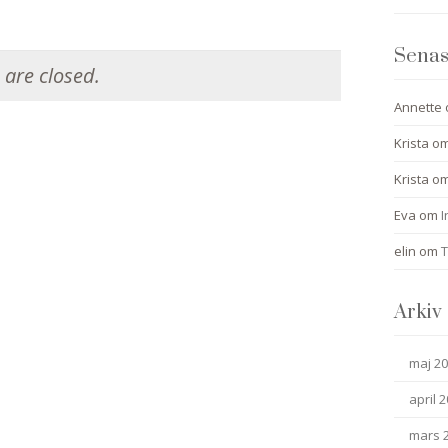
Senas
are closed.
Annette
Krista
o
Krista
o
Eva
om
I
elin
om
T
Arkiv
maj 2
april 
mars 