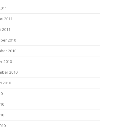
2011
ri 2011
i 2011
ber 2010
ber 2010
er 2010
mber 2010
i 2010
10
010
010
2010