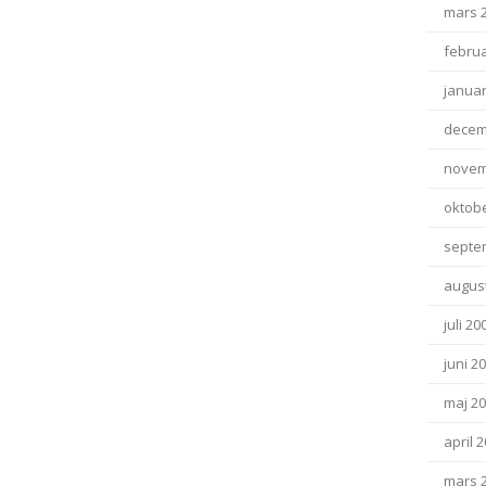
mars 
februa
januar
decem
novem
oktob
septe
august
juli 20
juni 2
maj 2
april 
mars 