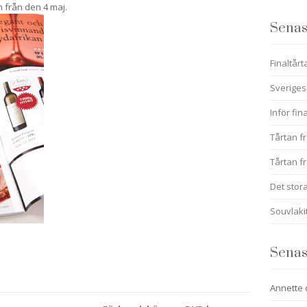
n från den 4 maj.
Senas
Finaltårt
Sveriges
Inför fin
Tårtan fr
Tårtan fr
Det stora
Souvlaki
Senas
Annette