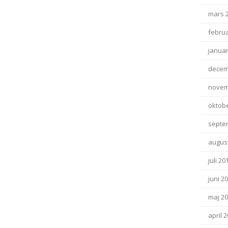
mars 
februa
januar
decem
novem
oktob
septe
august
juli 20
juni 2
maj 2
april 