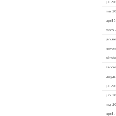
juli 20
maj 2
april 
mars 
januar
novem
oktob
septe
august
juli 20
juni 2
maj 2
april 