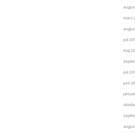
august
mars 
august
juli 20
maj 2
septe
juli 20
juni 2
januar
oktob
septe
august