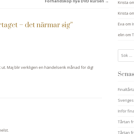
Förhandsköp nya DVD kursen
→
Krista
o
Krista
o
rtaget – det närmar sig
”
Eva
om
I
elin
om
T
Sök
efter:
 ut. Maj blir verkligen en händelserik månad för dig!
Senas
Finaltårt
Sveriges
Inför fin
Tårtan fr
elst.
Tårtan fr