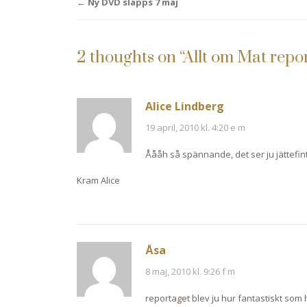
Post
←
Ny DVD släpps 7 maj
navigation
2 thoughts on “
Allt om Mat repo
Alice Lindberg
19 april, 2010 kl. 4:20 e m
Åååh så spännande, det ser ju jättefint
Kram Alice
Åsa
8 maj, 2010 kl. 9:26 f m
reportaget blev ju hur fantastiskt som h