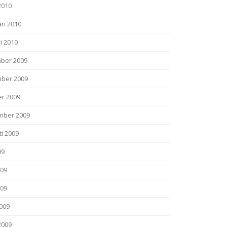
2010
ri 2010
i 2010
ber 2009
ber 2009
er 2009
mber 2009
i 2009
09
009
009
2009
2009