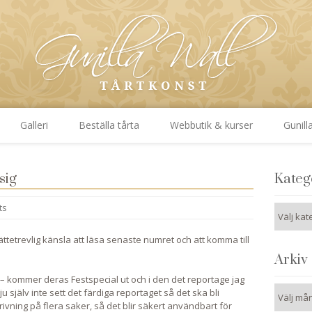
Galleri
Beställa tårta
Webbutik & kurser
Gunill
sig
Kateg
ts
Kategori
ättetrevlig känsla att läsa senaste numret och att komma till
Arkiv
 – kommer deras Festspecial ut och i den det reportage jag
Arkiv
 ju själv inte sett det färdiga reportaget så det ska bli
rivning på flera saker, så det blir säkert användbart för