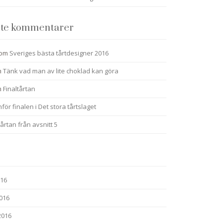
te kommentarer
om
Sveriges bästa tårtdesigner 2016
m
Tänk vad man av lite choklad kan göra
m
Finaltårtan
nför finalen i Det stora tårtslaget
årtan från avsnitt 5
016
2016
2016