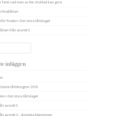
m
Tänk vad man av lite choklad kan göra
m
Finaltårtan
nför finalen i Det stora tårtslaget
årtan från avsnitt 5
te inläggen
an
 bästa tårtdesigner 2016
alen i Det stora tårtslaget
ån avsnitt 5
ån avsnitt 3 – ikoniska klänningar.